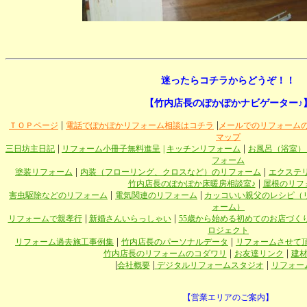
迷ったらコチラからどうぞ！！
【竹内店長のぽかぽかナビゲーター♪
|
|
ＴＯＰページ
電話でぽかぽかリフォーム相談はコチラ
メールでのリフォーム
マップ
|
|
三日坊主日記
リフォーム小冊子無料進呈
|
キッチンリフォーム
お風呂（浴室）
フォーム
|
|
塗装リフォーム
内装（フローリング、クロスなど）のリフォーム
エクステ
|
竹内店長のぽかぽか床暖房相談室♪
屋根のリフ
|
|
害虫駆除などのリフォーム
電気関連のリフォーム
カッコいい親父のレシピ（
ォーム）
|
|
リフォームで親孝行
新婚さんいらっしゃい
55歳から始める初めてのお店づく
ロジェクト
|
|
リフォーム過去施工事例集
竹内店長のパーソナルデータ
リフォームさせて
|
|
竹内店長のリフォームのコダワリ
お友達リンク
建
|
|
|
会社概要
デジタルリフォームスタジオ
リフォー
【営業エリアのご案内】