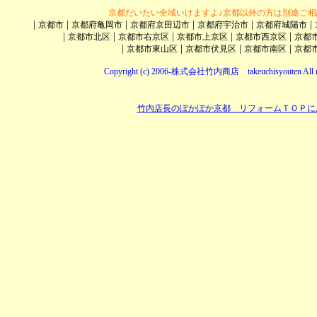
京都だいたい全域いけますよ♪京都以外の方は別途ご相
|
|
|
|
|
|
京都市
京都府亀岡市
京都府京田辺市
京都府宇治市
京都府城陽市
|
|
|
|
|
京都市北区
京都市右京区
京都市上京区
京都市西京区
京都
|
|
|
|
京都市東山区
京都市伏見区
京都市南区
京都
Copyright (c) 2006-株式会社竹内商店 takeuchisyouten All ri
竹内店長のぽかぽか京都 リフォームＴＯＰに