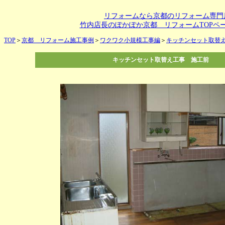
リフォームなら京都のリフォーム専門
竹内店長のぽかぽか京都 リフォームTOPペ
TOP
＞
京都 リフォーム施工事例
＞
ワクワク小規模工事編
＞
キッチンセット取替
キッチンセット取替え工事 施工前