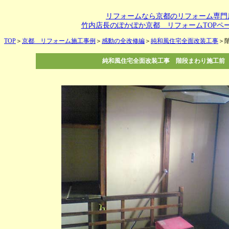
リフォームなら京都のリフォーム専門
竹内店長のぽかぽか京都 リフォームTOPペ
TOP
＞
京都 リフォーム施工事例
＞
感動の全改修編
＞
純和風住宅全面改装工事
＞
純和風住宅全面改装工事 階段まわり施工前