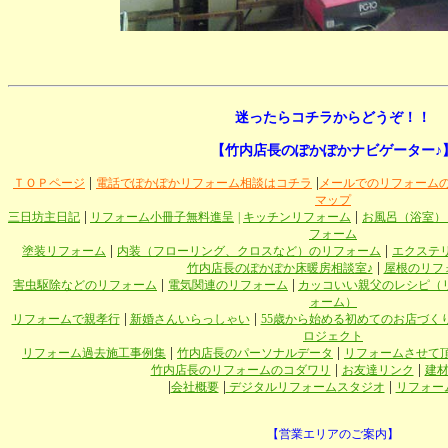
迷ったらコチラからどうぞ！！
【竹内店長のぽかぽかナビゲーター♪
|
|
ＴＯＰページ
電話でぽかぽかリフォーム相談はコチラ
メールでのリフォーム
マップ
|
|
三日坊主日記
リフォーム小冊子無料進呈
|
キッチンリフォーム
お風呂（浴室）
フォーム
|
|
塗装リフォーム
内装（フローリング、クロスなど）のリフォーム
エクステ
|
竹内店長のぽかぽか床暖房相談室♪
屋根のリフ
|
|
害虫駆除などのリフォーム
電気関連のリフォーム
カッコいい親父のレシピ（
ォーム）
|
|
リフォームで親孝行
新婚さんいらっしゃい
55歳から始める初めてのお店づく
ロジェクト
|
|
リフォーム過去施工事例集
竹内店長のパーソナルデータ
リフォームさせて
|
|
竹内店長のリフォームのコダワリ
お友達リンク
建
|
|
|
会社概要
デジタルリフォームスタジオ
リフォー
【営業エリアのご案内】