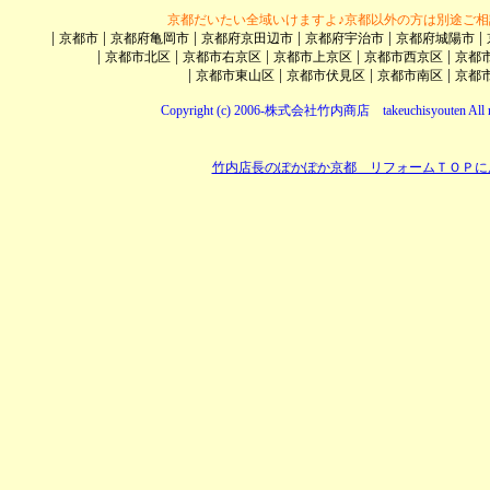
京都だいたい全域いけますよ♪京都以外の方は別途ご相
|
|
|
|
|
|
京都市
京都府亀岡市
京都府京田辺市
京都府宇治市
京都府城陽市
|
|
|
|
|
京都市北区
京都市右京区
京都市上京区
京都市西京区
京都
|
|
|
|
京都市東山区
京都市伏見区
京都市南区
京都
Copyright (c) 2006-株式会社竹内商店 takeuchisyouten All ri
竹内店長のぽかぽか京都 リフォームＴＯＰに