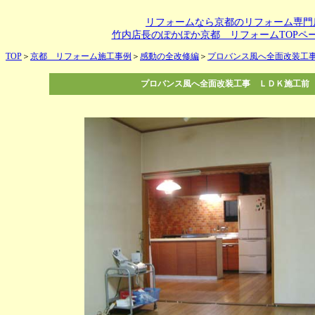
リフォームなら京都のリフォーム専門
竹内店長のぽかぽか京都 リフォームTOPペ
TOP
＞
京都 リフォーム施工事例
＞
感動の全改修編
＞
プロバンス風へ全面改装工
プロバンス風へ全面改装工事 ＬＤＫ施工前