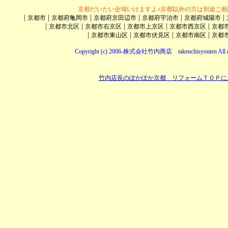
京都だいたい全域いけますよ♪京都以外の方は別途ご相
|
|
|
|
|
|
京都市
京都府亀岡市
京都府京田辺市
京都府宇治市
京都府城陽市
|
|
|
|
|
京都市北区
京都市右京区
京都市上京区
京都市西京区
京都
|
|
|
|
京都市東山区
京都市伏見区
京都市南区
京都
Copyright (c) 2006-株式会社竹内商店 takeuchisyouten All ri
竹内店長のぽかぽか京都 リフォームＴＯＰに