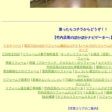
迷ったらコチラからどうぞ！！
【竹内店長のぽかぽかナビゲーター♪
|
|
ＴＯＰページ
電話でぽかぽかリフォーム相談はコチラ
メールでのリフォーム
マップ
|
|
三日坊主日記
リフォーム小冊子無料進呈
|
キッチンリフォーム
お風呂（浴室）
フォーム
|
|
塗装リフォーム
内装（フローリング、クロスなど）のリフォーム
エクステ
|
竹内店長のぽかぽか床暖房相談室♪
屋根のリフ
|
|
害虫駆除などのリフォーム
電気関連のリフォーム
カッコいい親父のレシピ（
ォーム）
|
|
リフォームで親孝行
新婚さんいらっしゃい
55歳から始める初めてのお店づく
ロジェクト
|
|
リフォーム過去施工事例集
竹内店長のパーソナルデータ
リフォームさせて
|
|
竹内店長のリフォームのコダワリ
お友達リンク
建
|
|
|
会社概要
デジタルリフォームスタジオ
リフォー
【営業エリアのご案内】