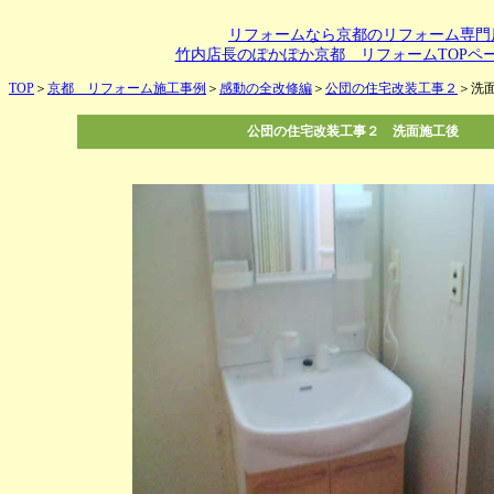
リフォームなら京都のリフォーム専門
竹内店長のぽかぽか京都 リフォームTOPペ
TOP
＞
京都 リフォーム施工事例
＞
感動の全改修編
＞
公団の住宅改装工事２
＞洗
公団の住宅改装工事２ 洗面施工後