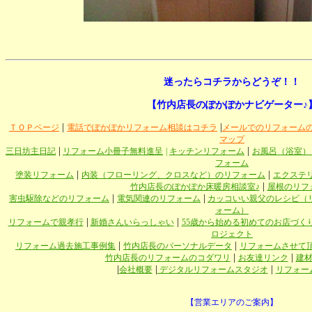
迷ったらコチラからどうぞ！！
【竹内店長のぽかぽかナビゲーター♪
|
|
ＴＯＰページ
電話でぽかぽかリフォーム相談はコチラ
メールでのリフォーム
マップ
|
|
三日坊主日記
リフォーム小冊子無料進呈
|
キッチンリフォーム
お風呂（浴室）
フォーム
|
|
塗装リフォーム
内装（フローリング、クロスなど）のリフォーム
エクステ
|
竹内店長のぽかぽか床暖房相談室♪
屋根のリフ
|
|
害虫駆除などのリフォーム
電気関連のリフォーム
カッコいい親父のレシピ（
ォーム）
|
|
リフォームで親孝行
新婚さんいらっしゃい
55歳から始める初めてのお店づく
ロジェクト
|
|
リフォーム過去施工事例集
竹内店長のパーソナルデータ
リフォームさせて
|
|
竹内店長のリフォームのコダワリ
お友達リンク
建
|
|
|
会社概要
デジタルリフォームスタジオ
リフォー
【営業エリアのご案内】