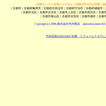
京都だいたい全域いけますよ♪京都以外の方は別途ご相
|
|
|
|
|
|
京都市
京都府亀岡市
京都府京田辺市
京都府宇治市
京都府城陽市
|
|
|
|
|
京都市北区
京都市右京区
京都市上京区
京都市西京区
京都
|
|
|
|
京都市東山区
京都市伏見区
京都市南区
京都
Copyright (c) 2006-株式会社竹内商店 takeuchisyouten All ri
竹内店長のぽかぽか京都 リフォームＴＯＰに