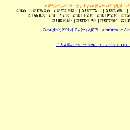
京都だいたい全域いけますよ♪京都以外の方は別途ご相
|
|
|
|
|
|
京都市
京都府亀岡市
京都府京田辺市
京都府宇治市
京都府城陽市
|
|
|
|
|
京都市北区
京都市右京区
京都市上京区
京都市西京区
京都
|
|
|
|
京都市東山区
京都市伏見区
京都市南区
京都
Copyright (c) 2006-株式会社竹内商店 takeuchisyouten All ri
竹内店長のぽかぽか京都 リフォームＴＯＰに