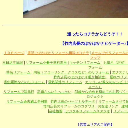
迷ったらコチラからどうぞ！！
【竹内店長のぽかぽかナビゲーター♪
|
|
ＴＯＰページ
電話でぽかぽかリフォーム相談はコチラ
メールでのリフォーム
マップ
|
|
三日坊主日記
リフォーム小冊子無料進呈
|
キッチンリフォーム
お風呂（浴室）
フォーム
|
|
塗装リフォーム
内装（フローリング、クロスなど）のリフォーム
エクステ
|
竹内店長のぽかぽか床暖房相談室♪
屋根のリフ
|
|
害虫駆除などのリフォーム
電気関連のリフォーム
カッコいい親父のレシピ（
ォーム）
|
|
リフォームで親孝行
新婚さんいらっしゃい
55歳から始める初めてのお店づく
ロジェクト
|
|
リフォーム過去施工事例集
竹内店長のパーソナルデータ
リフォームさせて
|
|
竹内店長のリフォームのコダワリ
お友達リンク
建
|
|
|
会社概要
デジタルリフォームスタジオ
リフォー
【営業エリアのご案内】