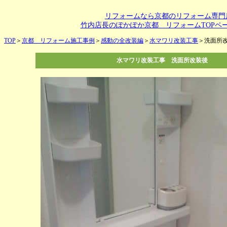
リフォームなら京都のリフォーム専門
竹内店長のぽかぽか京都 リフォームTOPペ
TOP
＞
京都 リフォーム施工事例
＞
感動の全改装編
＞
水マワリ改装工事
＞洗面所
水マワリ改装工事 洗面所改装後