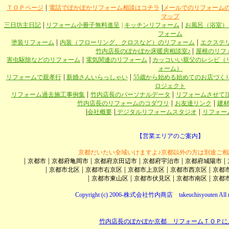
|
|
ＴＯＰページ
電話でぽかぽかリフォーム相談はコチラ
メールでのリフォーム
マップ
|
|
三日坊主日記
リフォーム小冊子無料進呈
|
キッチンリフォーム
お風呂（浴室）
フォーム
|
|
塗装リフォーム
内装（フローリング、クロスなど）のリフォーム
エクステ
|
竹内店長のぽかぽか床暖房相談室♪
屋根のリフ
|
|
害虫駆除などのリフォーム
電気関連のリフォーム
カッコいい親父のレシピ（
ォーム）
|
|
リフォームで親孝行
新婚さんいらっしゃい
55歳から始める始めてのお店づく
ロジェクト
|
|
リフォーム過去施工事例集
竹内店長のパーソナルデータ
リフォームさせて
|
|
竹内店長のリフォームのコダワリ
お友達リンク
建
|
|
|
会社概要
デジタルリフォームスタジオ
リフォー
【営業エリアのご案内】
京都だいたい全域いけますよ♪京都以外の方は別途ご相
|
|
|
|
|
|
京都市
京都府亀岡市
京都府京田辺市
京都府宇治市
京都府城陽市
|
|
|
|
|
京都市北区
京都市右京区
京都市上京区
京都市西京区
京都
|
|
|
|
京都市東山区
京都市伏見区
京都市南区
京都
Copyright (c) 2006-株式会社竹内商店 takeuchisyouten All ri
竹内店長のぽかぽか京都 リフォームＴＯＰに