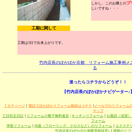
プ
しかし、このお隣との
しいですね・・・
工期に関して
工期は3日で出来上がりです。
竹内店長のぽかぽか京都 リフォーム施工事例メ
る
迷ったらコチラからどうぞ！！
【竹内店長のぽかぽかナビゲーター♪
|
|
ＴＯＰページ
電話でぽかぽかリフォーム相談はコチラ
メールでのリフォーム
マップ
|
|
三日坊主日記
リフォーム小冊子無料進呈
|
キッチンリフォーム
お風呂（浴室）
フォーム
|
|
塗装リフォーム
内装（フローリング、クロスなど）のリフォーム
エクステ
|
竹内店長のぽかぽか床暖房相談室♪
屋根のリフ