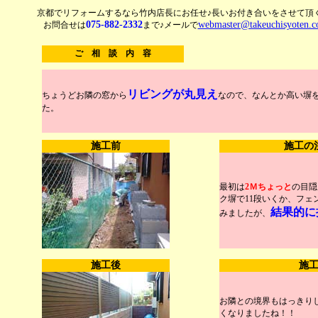
京都でリフォームするなら竹内店長にお任せ♪長いお付き合いをさせて頂
075-882-2332
webmaster@takeuchisyoten.
お問合せは
まで♪メールで
ご 相 談 内 容
リビングが丸見え
ちょうどお隣の窓から
なので、なんとか高い塀
た。
施工前
施工の
最初は
2Ｍちょっと
の目隠
ク塀で11段いくか、フェ
結果的に
みましたが、
施工後
施
お隣との境界もはっきり
くなりましたね！！