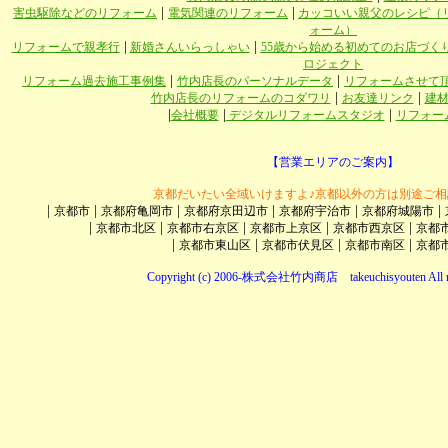
|
|
害虫駆除などのリフォーム
電気関連のリフォーム
カッコいい親父のレシピ（
ォーム）
|
|
リフォームで親孝行
新婚さんいらっしゃい
55歳から始める初めてのお店づく
ロジェクト
|
|
リフォーム過去施工事例集
竹内店長のパーソナルデータ
リフォームさせて
|
|
竹内店長のリフォームのコダワリ
お友達リンク
建
|
|
|
会社概要
デジタルリフォームスタジオ
リフォー
【営業エリアのご案内】
京都だいたい全域いけますよ♪京都以外の方は別途ご相
|
|
|
|
|
|
京都市
京都府亀岡市
京都府京田辺市
京都府宇治市
京都府城陽市
|
|
|
|
|
京都市北区
京都市右京区
京都市上京区
京都市西京区
京都
|
|
|
|
京都市東山区
京都市伏見区
京都市南区
京都
Copyright (c) 2006-株式会社竹内商店 takeuchisyouten All ri