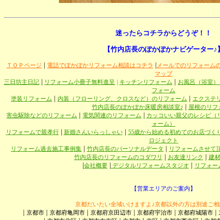
迷ったらコチラからどうぞ！！
【竹内店長のぽかぽかナビゲーター♪
|
|
ＴＯＰページ
電話でぽかぽかリフォーム相談はコチラ
メールでのリフォーム
マップ
|
|
三日坊主日記
リフォーム小冊子無料進呈
|
キッチンリフォーム
お風呂（浴室）
フォーム
|
|
塗装リフォーム
内装（フローリング、クロスなど）のリフォーム
エクステ
|
竹内店長のぽかぽか床暖房相談室♪
屋根のリフ
|
|
害虫駆除などのリフォーム
電気関連のリフォーム
カッコいい親父のレシピ（
ォーム）
|
|
リフォームで親孝行
新婚さんいらっしゃい
55歳から始める初めてのお店づく
ロジェクト
|
|
リフォーム過去施工事例集
竹内店長のパーソナルデータ
リフォームさせて
|
|
竹内店長のリフォームのコダワリ
お友達リンク
建
|
|
|
会社概要
デジタルリフォームスタジオ
リフォー
【営業エリアのご案内】
京都だいたい全域いけますよ♪京都以外の方は別途ご相
|
|
|
|
|
|
京都市
京都府亀岡市
京都府京田辺市
京都府宇治市
京都府城陽市