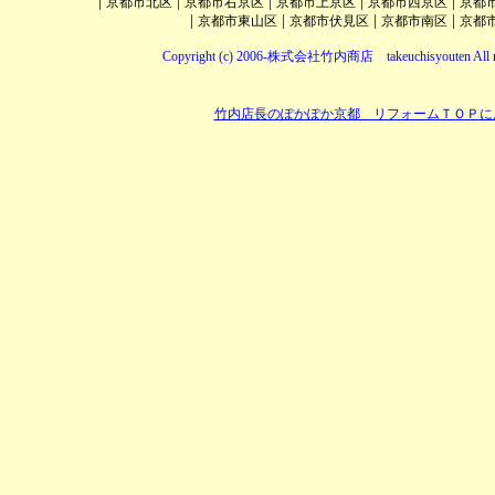
|
|
|
|
|
京都市北区
京都市右京区
京都市上京区
京都市西京区
京都
|
|
|
|
京都市東山区
京都市伏見区
京都市南区
京都
Copyright (c) 2006-株式会社竹内商店 takeuchisyouten All ri
竹内店長のぽかぽか京都 リフォームＴＯＰに