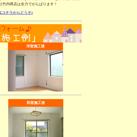
社竹内商店は全力でがんばります！
はコチラからどうぞ♪
洋室施工後
和室施工後