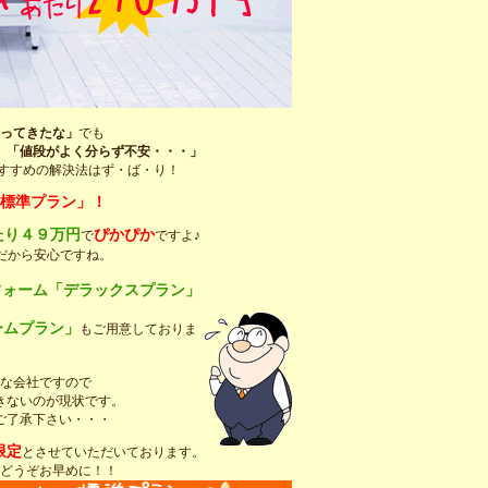
ってきたな」
でも
」「値段がよく分らず不安・・・」
すすめの解決法はず・ば・り！
標準プラン」！
たり４９万円
ぴかぴか
で
ですよ♪
だから安心ですね。
フォーム「デラックスプラン」
ームプラン」
もご用意しておりま
な会社ですので
きないのが現状です。
ご了承下さい・・・
限定
とさせていただいております。
どうぞお早めに！！