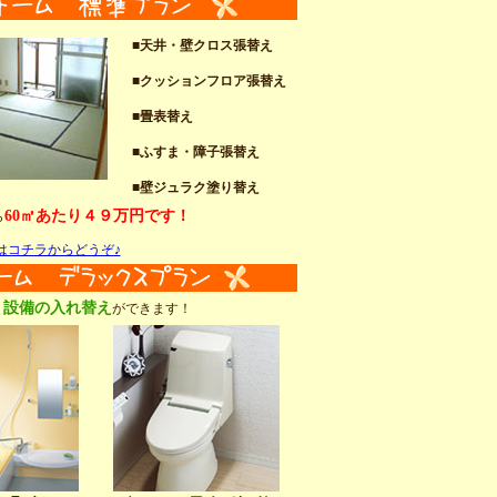
■天井・壁クロス張替え
■クッションフロア張替え
■畳表替え
■ふすま・障子張替え
■壁ジュラク塗り替え
60㎡あたり４９万円です！
ら
はコチラからどうぞ♪
設備の入れ替え
、
ができます！