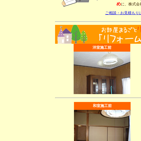
め
に、株式会
ご相談・お見積もり
洋室施工前
和室施工前