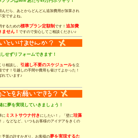
準プランは60㎡あたり49万円ポッキリ！
頼んだら、あとからどんどん追加費用が加算され
不安ですよね。
標準プラン定額制
追加費
消するための
です！
きません！
ですので安心してご相談ください♪
引越しせずリフォームできます！
引越し不要のスケジュール
くり相談し、
を立
能です！引越しの手間や費用も省けてよかった！
ばれています♪
一緒に夢を実現していきましょう！
ミストサウナ付き
珪藻
華に
にしたい！」「壁に
！」などなど、いつもお客様のアイデアをきくの
夢を実現するた
と予算の許すかぎり、お客様の