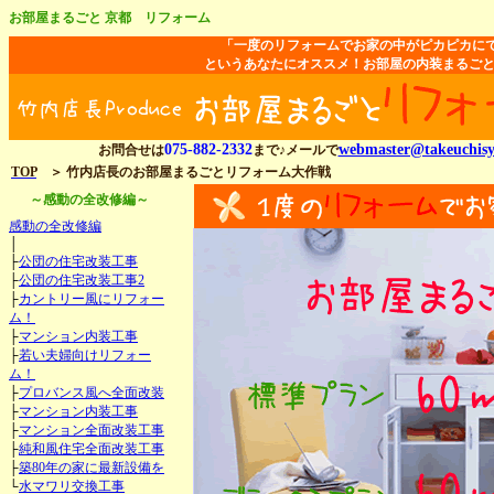
お部屋まるごと 京都 リフォーム
「一度のリフォームでお家の中がピカピカに
というあなたにオススメ！お部屋の内装まるごと
075-882-2332
webmaster@takeuchisy
お問合せは
まで♪メールで
TOP
＞ 竹内店長のお部屋まるごとリフォーム大作戦
～感動の全改修編～
感動の全改修編
│
├
公団の住宅改装工事
├
公団の住宅改装工事2
├
カントリー風にリフォー
ム！
├
マンション内装工事
├
若い夫婦向けリフォー
ム！
├
プロバンス風へ全面改装
├
マンション内装工事
├
マンション全面改装工事
├
純和風住宅全面改装工事
├
築80年の家に最新設備を
└
水マワリ交換工事