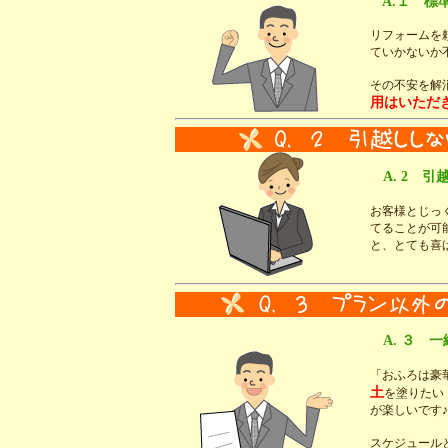
A.１ 標
リフォームを
ていかないか
その不安を解
用はいただ
A. 2 
お客様とじっ
てることが可
と、とても喜
A. ３ 
「おふろは豪
土
を塗りたい
が楽しいです♪
スケジュール