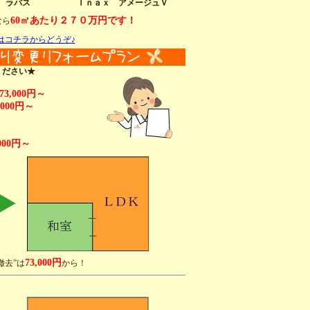
 ラバス
Ｉｎａｘ アメージュＶ
60㎡あたり２７０万円です！
なら
はコチラからどうぞ♪
ください★
73,000円～
,000円～
,000円～
73,000円
撤去”は
から！