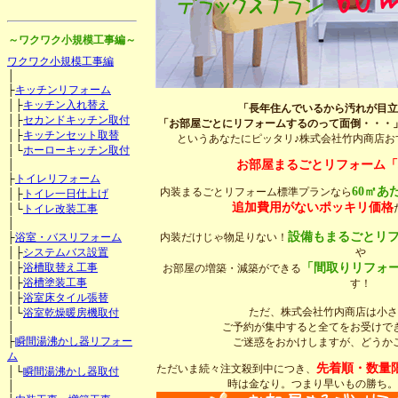
～ワクワク小規模工事編～
ワクワク小規模工事編
│
├
キッチンリフォーム
│├
キッチン入れ替え
「長年住んでいるから汚れが目立
│├
セカンドキッチン取付
「お部屋ごとにリフォームするのって面倒・・・
│├
キッチンセット取替
というあなたにピッタリ♪
株式会社竹内商店お
│└
ホーローキッチン取付
│
お部屋まるごとリフォーム「
├
トイレリフォーム
60㎡あ
内装まるごとリフォーム標準プランなら
│├
トイレ一日仕上げ
追加費用がないポッキリ価格
│└
トイレ改装工事
│
設備もまるごとリ
├
浴室・バスリフォーム
内装だけじゃ物足りない！
│├
システムバス設置
や
│├
浴槽取替え工事
「間取りリフォ
お部屋の増築・減築ができる
│├
浴槽塗装工事
す！
│├
浴室床タイル張替
ただ、株式会社竹内商店は小さ
│└
浴室乾燥暖房機取付
│
ご予約が集中すると全てをお受けで
├
瞬間湯沸かし器リフォー
ご迷惑をおかけしますが、どうか
ム
先着順・数量
ただいま続々注文殺到中につき、
│└
瞬間湯沸かし器取付
時は金なり。つまり早いもの勝ち。
│