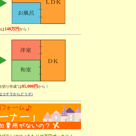
148万円
のは
から！
85,000円
仕切り作成”は
から！
はコチラからどうぞ♪