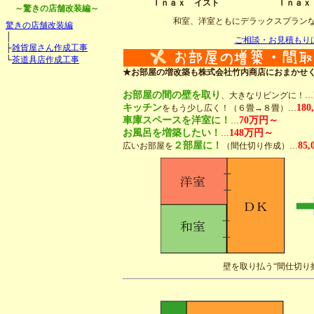
Ｉｎａｘ イスト
Ｉｎａｘ
～驚きの店舗改装編～
和室、洋室ともにデラックスプラン
驚きの店舗改装編
│
ご相談・お見積もり
├
雑貨屋さん作成工事
└
茶道具店作成工事
★お部屋の増改築も株式会社竹内商店におまかせ
お部屋の間の壁を取り
、大きなリビングに！…
キッチン
180
をもう少し広く！（６畳→８畳）…
車庫スペースを洋室に！
70万円～
…
お風呂を増築したい！
148万円～
…
２部屋に！
85
広いお部屋を
（間仕切り作成）…
壁を取り払う“間仕切り