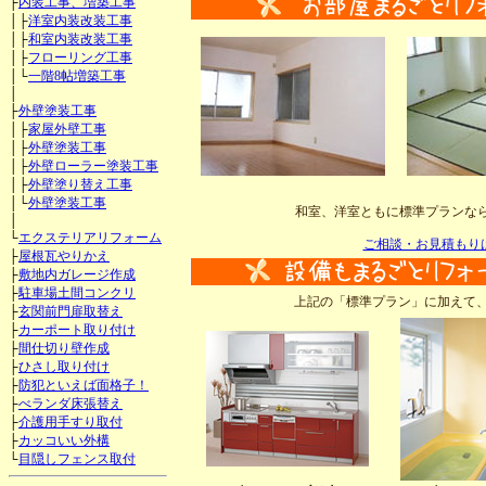
├
内装工事、増築工事
│├
洋室内装改装工事
│├
和室内装改装工事
│├
フローリング工事
│└
一階8帖増築工事
│
├
外壁塗装工事
│├
家屋外壁工事
│├
外壁塗装工事
│├
外壁ローラー塗装工事
│├
外壁塗り替え工事
│└
外壁塗装工事
和室、洋室ともに標準プランな
│
└
エクステリアリフォーム
ご相談・お見積もり
├
屋根瓦やりかえ
├
敷地内ガレージ作成
├
駐車場土間コンクリ
上記の「標準プラン」に加えて
├
玄関前門扉取替え
├
カーポート取り付け
├
間仕切り壁作成
├
ひさし取り付け
├
防犯といえば面格子！
├
べランダ床張替え
├
介護用手すり取付
├
カッコいい外構
└
目隠しフェンス取付