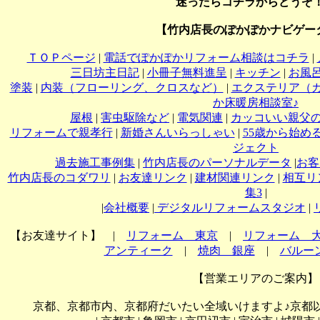
迷ったらコチラからどうぞ
【竹内店長のぽかぽかナビゲー
ＴＯＰページ
|
電話でぽかぽかリフォーム相談はコチラ
|
三日坊主日記
|
小冊子無料進呈
|
キッチン
|
お風
塗装
|
内装（フローリング、クロスなど）
|
エクステリア（
か床暖房相談室♪
屋根
|
害虫駆除など
|
電気関連
|
カッコいい親父
リフォームで親孝行
|
新婚さんいらっしゃい
|
55歳から始め
ジェクト
過去施工事例集
|
竹内店長のパーソナルデータ
|
お客
竹内店長のコダワリ
|
お友達リンク
|
建材関連リンク
|
相互リ
集3
|
|
会社概要
|
デジタルリフォームスタジオ
|
【お友達サイト】
|
リフォーム 東京
|
リフォーム 
アンティーク
|
焼肉 銀座
|
バルー
【営業エリアのご案内】
京都、京都市内、京都府だいたい全域いけますよ♪京都